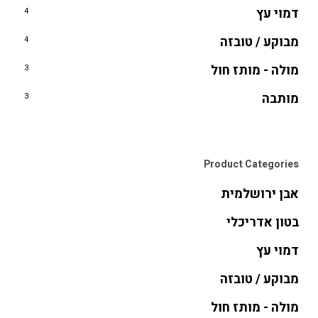
דמוי עץ
4
מבוקע / טובזה
4
מולה - מותז חול
3
מותבה
3
Product Categories
אבן ירושלמית
בטון אדריכלי
דמוי עץ
מבוקע / טובזה
מולה - מותז חול